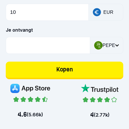
EUR
Je ontvangt
PEPE
Kopen
4.6
4
(
5.66k
)
(
2.77k
)