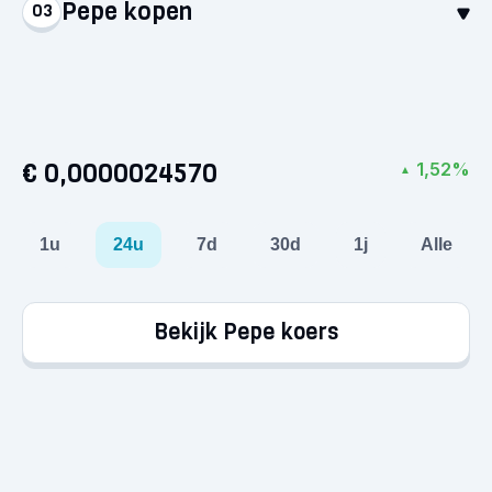
Pepe kopen
03
Stort euro’s via een betaalmethode naar keuze.
Het geld staat direct op je account, klaar voor je
Selecteer Pepe en koop voor minimaal €1. Zo
eerste aankoop!
simpel is het: je hebt nu je eerste crypto in
handen.
€ 0,0000024570
1,52%
▲
1u
24u
7d
30d
1j
Alle
Bekijk Pepe koers