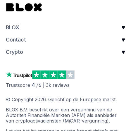
BLOX
Contact
Crypto
4
Trustscore
|
3k
reviews
/ 5
© Copyright
2026
.
Gericht op de Europese markt.
BLOX B.V. beschikt over een vergunning van de
Autoriteit Financiële Markten (AFM) als aanbieder
van cryptoactivadiensten (MiCAR-vergunning).
Let op: het investeren in crypto brengt risico’s met