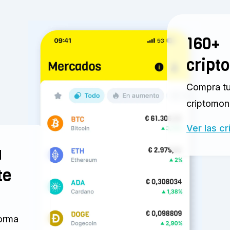
160+
cript
Compra t
criptomon
Ver las c
a
te
forma