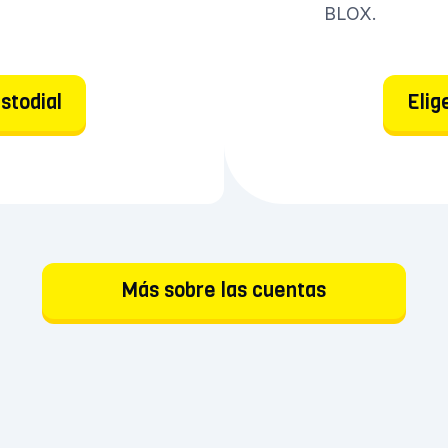
BLOX.
stodial
Elig
Más sobre las cuentas