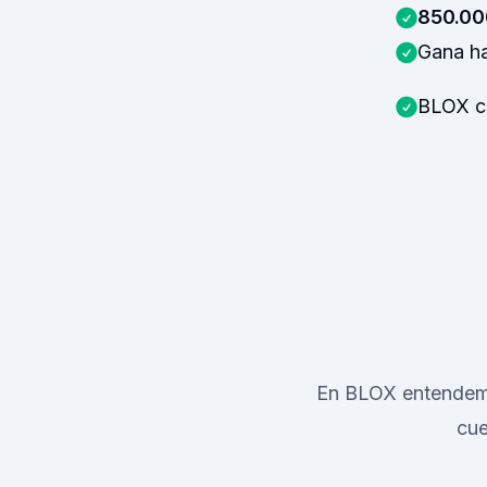
850.00
Gana h
BLOX cu
En BLOX entendemo
cue