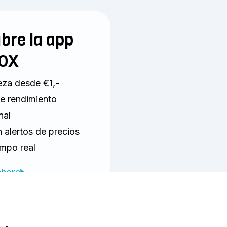
bre la app
LOX
za desde €1,-
e rendimiento
nal
 alertos de precios
empo real
ahora