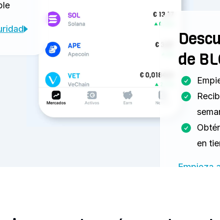
ble
ridad
Descu
de B
Empie
Recib
sema
Obtén
en ti
Empieza 