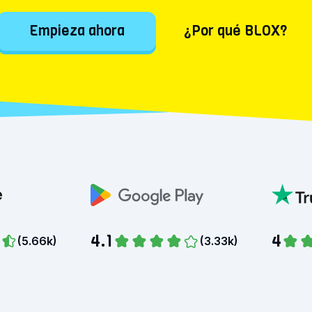
Empieza ahora
¿Por qué BLOX?
4.1
4
(
5.66k
)
(
3.33k
)