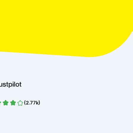
(
2.77k
)