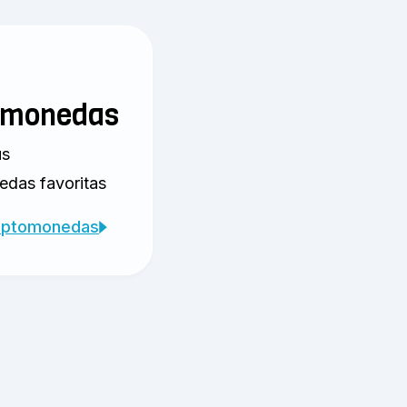
omonedas
us
edas favoritas
riptomonedas