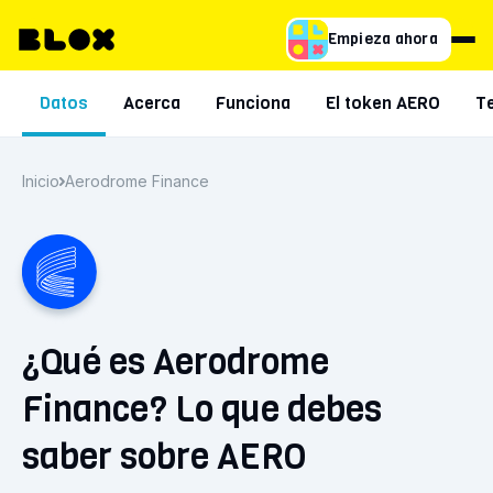
Empieza ahora
Datos
Acerca
Funciona
El token AERO
T
Inicio
Aerodrome Finance
¿Qué es Aerodrome
Finance? Lo que debes
saber sobre AERO