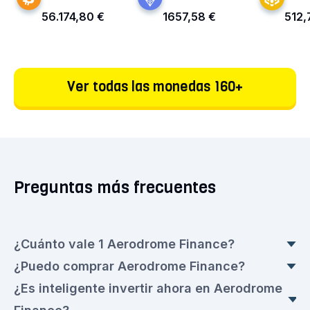
56.174,80 €
1657,58 €
512,
Ver todas las monedas 160+
Preguntas más frecuentes
¿Cuánto vale 1 Aerodrome Finance?
¿Puedo comprar Aerodrome Finance?
Aerodrome Finance no tiene un valor fijo, ya que
¿Es inteligente invertir ahora en Aerodrome
su precio siempre está en movimiento. En el
¡Puedes comprar Aerodrome Finance fácilmente