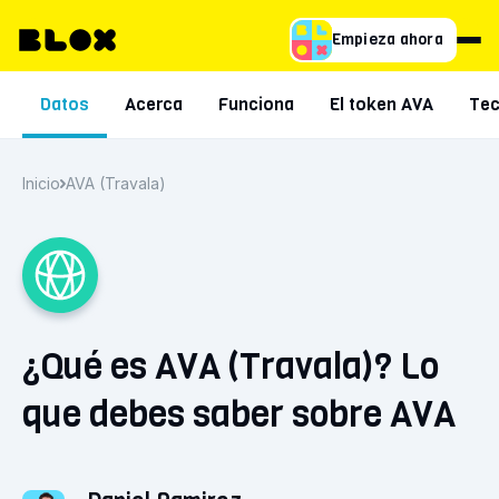
Empieza ahora
Datos
Acerca
Funciona
El token AVA
Tec
Inicio
AVA (Travala)
¿Qué es AVA (Travala)? Lo
que debes saber sobre AVA