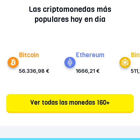
Las criptomonedas más
populares hoy en día
Bitcoin
Ethereum
Bin
56.336,98 €
1666,21 €
511,
Ver todas las monedas 160+