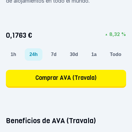
de alojamientos en todo el mundo.
0,1763 €
8,32 %
▲
1h
24h
7d
30d
1a
Todo
Comprar AVA (Travala)
Beneficios de AVA (Travala)