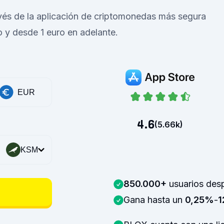
és de la aplicación de criptomonedas más segura
y desde 1 euro en adelante.
EUR
4.6
(
5.66k
)
KSM
850.000+
usuarios des
Gana hasta un
0,25%
-
1