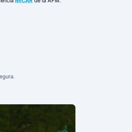
cencia
MiCAR
de la AFM.
egura.