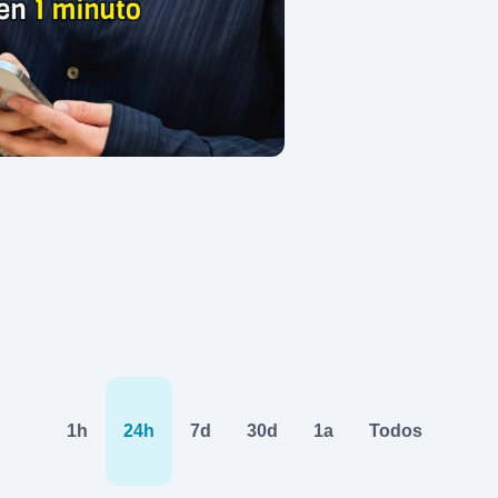
1h
24h
7d
30d
1a
Todos