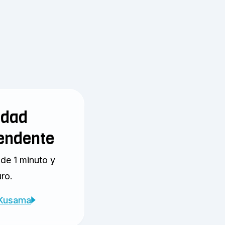
idad
endente
de 1 minuto y
ro.
Kusama