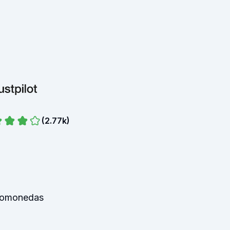
(
2.77k
)
ptomonedas