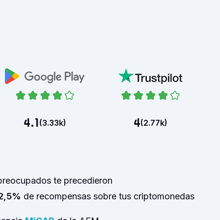
4.1
4
(
3.33k
)
(
2.77k
)
preocupados te precedieron
2,5%
de recompensas sobre tus criptomonedas