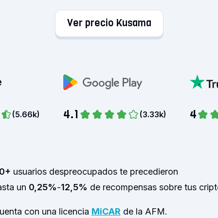
Ver precio Kusama
4.1
4
(
5.66k
)
(
3.33k
)
0+
usuarios despreocupados te precedieron
asta un
0,25%
-
12,5%
de recompensas sobre tus cri
enta con una licencia
MiCAR
de la AFM.