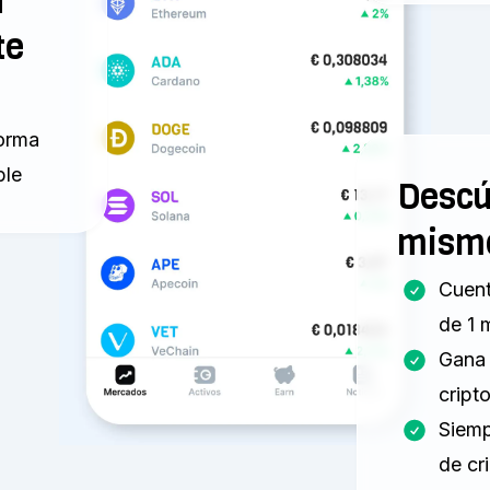
a
te
forma
ble
Descú
mism
Cuent
de 1 
Gana 
crip
Siemp
de cr