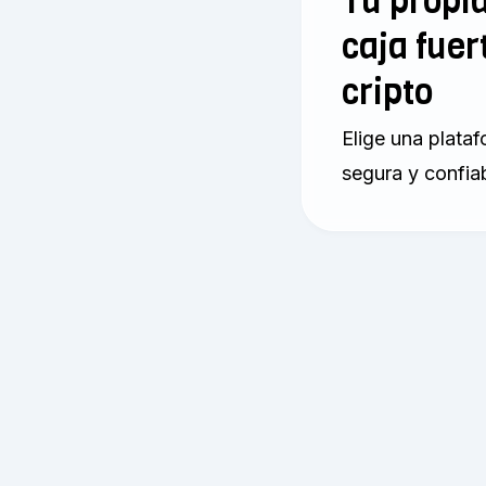
Tu propi
caja fuer
cripto
Elige una plata
segura y confia