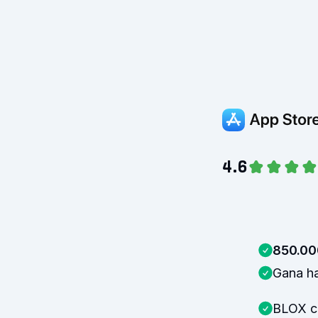
4.6
850.00
Gana h
BLOX cu