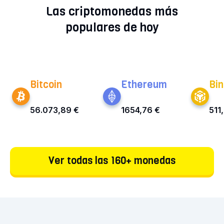
Las criptomonedas más
populares de hoy
Bitcoin
Ethereum
Bin
56.073,89 €
1654,76 €
511
Ver todas las 160+ monedas