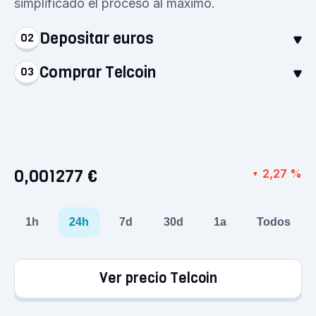
simplificado el proceso al máximo.
Depositar euros
02
Comprar Telcoin
03
Deposita euros con el método de pago que
prefieras. El dinero se acredita al instante en tu
Selecciona Telcoin y compra desde 1 €. Así de
cuenta, listo para tu primera compra.
sencillo: ya tienes tus primeras criptomonedas.
0,001277 €
2,27 %
▼
1h
24h
7d
30d
1a
Todos
Ver precio Telcoin