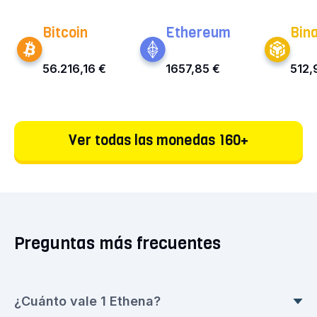
Bitcoin
Ethereum
Bin
56.216,16 €
1657,85 €
512,
Ver todas las monedas 160+
Preguntas más frecuentes
¿Cuánto vale 1 Ethena?