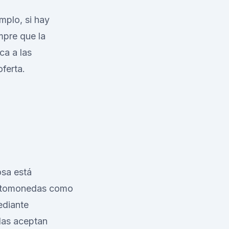
mplo, si hay
mpre que la
ca a las
ferta.
osa está
riptomonedas como
ediante
das aceptan