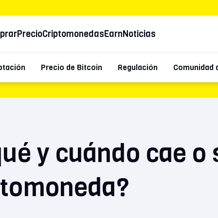
prar
Precio
Criptomonedas
Earn
Noticias
ptación
Precio de Bitcoin
Regulación
Comunidad d
qué y cuándo cae o
iptomoneda?