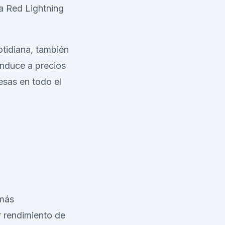
a Red Lightning
tidiana, también
onduce a precios
esas en todo el
.
emás
r rendimiento de