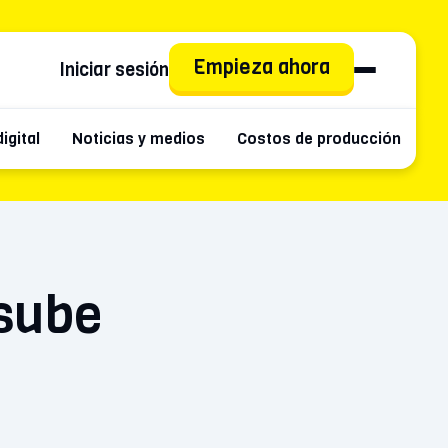
Empieza ahora
Iniciar sesión
igital
Noticias y medios
Costos de producción
C
 sube