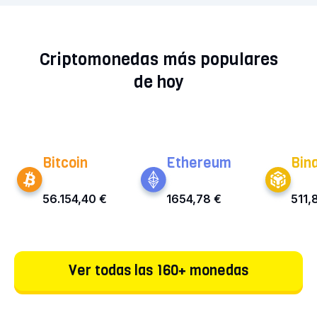
siendo muy volátil en el próximo periodo. Ve
nuestra previsión actual del precio de Berachain
Criptomonedas más populares
para los próximos años.
de hoy
Bitcoin
Ethereum
Bin
56.154,40 €
1654,78 €
511,
Ver todas las 160+ monedas