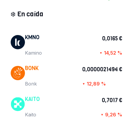
❄️
En caída
KMNO
0,0165 €
Kamino
14,52 %
▼
BONK
0,0000021494 €
Bonk
12,89 %
▼
KAITO
0,7017 €
Kaito
9,26 %
▼