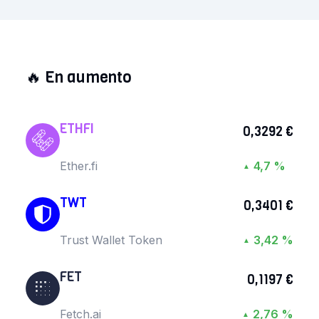
🔥
En aumento
ETHFI
0,3292 €
Ether.fi
4,7 %
▲
TWT
0,3401 €
Trust Wallet Token
3,42 %
▲
FET
0,1197 €
Fetch.ai
2,76 %
▲