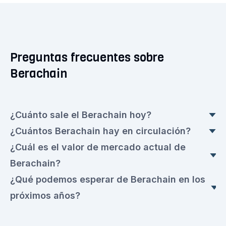
Preguntas frecuentes sobre
Berachain
¿Cuánto sale el Berachain hoy?
¿Cuántos Berachain hay en circulación?
El precio actual de Berachain es en este
¿Cuál es el valor de mercado actual de
momento de 0,1336 €. Se trata de un una
Hoy en día hay Berachain 315.741.281,35 en
Berachain?
disminuciön del ▼ 2,91 % por ciento con
circulación con un valor actual de 0,1336 € cada
¿Qué podemos esperar de Berachain en los
respecto a ayer.
uno.
El valor de mercado actual de hoy es de
próximos años?
42.416.758,00 €.
Esperamos que el precio de Berachain siga