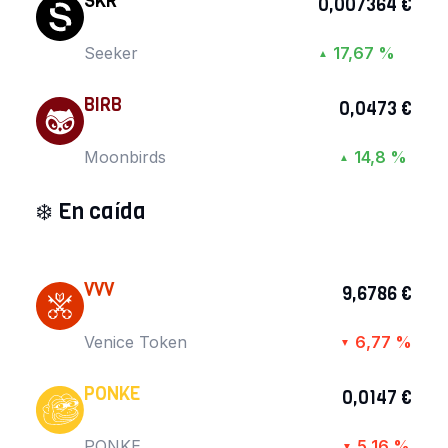
SKR
0,007364 €
Seeker
17,67 %
▲
BIRB
0,0473 €
Moonbirds
14,8 %
▲
❄️
En caída
VVV
9,6786 €
Venice Token
6,77 %
▼
PONKE
0,0147 €
PONKE
5,16 %
▼