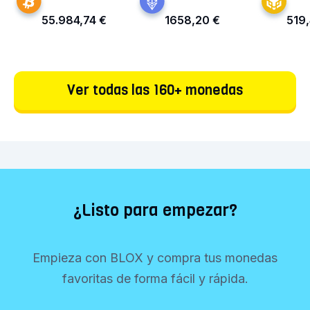
55.984,74 €
1658,20 €
519,
Ver todas las 160+ monedas
¿Listo para empezar?
Empieza con BLOX y compra tus monedas
favoritas de forma fácil y rápida.