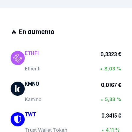
🔥
En aumento
ETHFI
0,3323 €
Ether.fi
8,03 %
▲
KMNO
0,0167 €
Kamino
5,33 %
▲
TWT
0,3415 €
Trust Wallet Token
4,11 %
▲