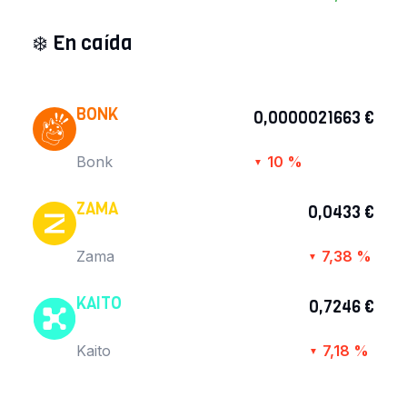
❄️
En caída
BONK
0,0000021663 €
Bonk
10 %
▼
ZAMA
0,0433 €
Zama
7,38 %
▼
KAITO
0,7246 €
Kaito
7,18 %
▼