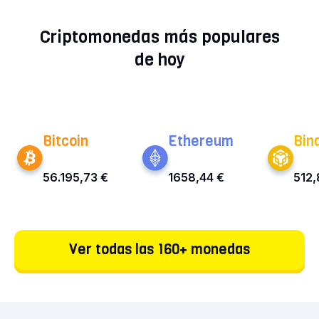
previsión actual del precio de Mantra para los
Criptomonedas más populares
próximos años.
de hoy
Bitcoin
Ethereum
Bin
56.195,73 €
1658,44 €
512,
Ver todas las 160+ monedas