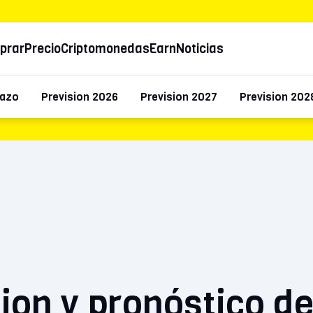
prar
Precio
Criptomonedas
Earn
Noticias
lazo
Prevision 2026
Prevision 2027
Prevision 202
ion y pronóstico de