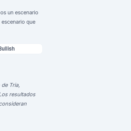
mos un escenario
el escenario que
Bullish
 de Tria,
Los resultados
 consideran