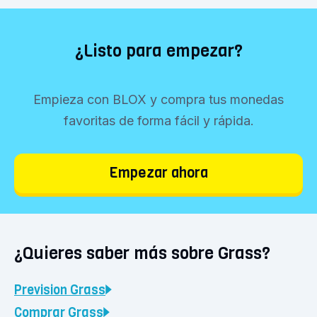
0,2672 €.
criptomonedas con Grass y tus otras monedas
determinar si quieres invertir en GRASS. Solo
favoritas!
podemos recomendarte que te informes bien
¿Listo para empezar?
sobre el mercado y que inviertas solo lo que
estés dispuesto a perder.
Empieza con BLOX y compra tus monedas
favoritas de forma fácil y rápida.
Empezar ahora
¿Quieres saber más sobre Grass?
Prevision
Grass
Comprar
Grass