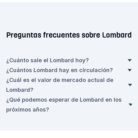
Preguntas frecuentes sobre Lombard
¿Cuánto sale el Lombard hoy?
¿Cuántos Lombard hay en circulación?
El precio actual de Lombard es en este momento
¿Cuál es el valor de mercado actual de
de 0,0968 €. Se trata de un una disminuciön del
Hoy en día hay Lombard 343.125.000 en
Lombard?
▼ 3,3 % por ciento con respecto a ayer.
circulación con un valor actual de 0,0968 € cada
¿Qué podemos esperar de Lombard en los
uno.
El valor de mercado actual de hoy es de
próximos años?
33.857.084,00 €.
Esperamos que el precio de Lombard siga
siendo muy volátil en el próximo periodo. Ve