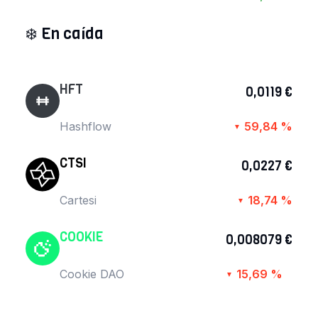
❄️
En caída
HFT
0,0119 €
Hashflow
59,84 %
▼
CTSI
0,0227 €
Cartesi
18,74 %
▼
COOKIE
0,008079 €
Cookie DAO
15,69 %
▼