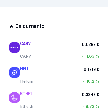
🔥
En aumento
CARV
0,0263 €
CARV
11,63 %
▲
HNT
0,1719 €
Helium
10,2 %
▲
ETHFI
0,3342 €
Ether.fi
8,72 %
▲