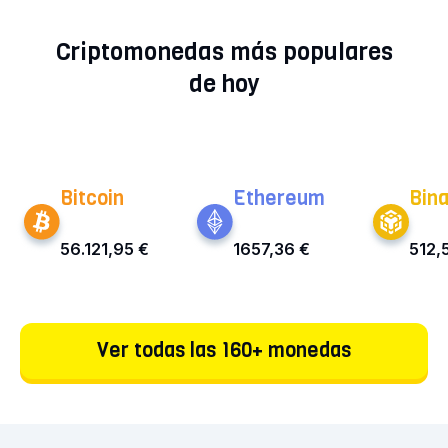
nuestra previsión actual del precio de Lombard
Criptomonedas más populares
para los próximos años.
de hoy
Bitcoin
Ethereum
Bin
56.121,95 €
1657,36 €
512,
Ver todas las 160+ monedas