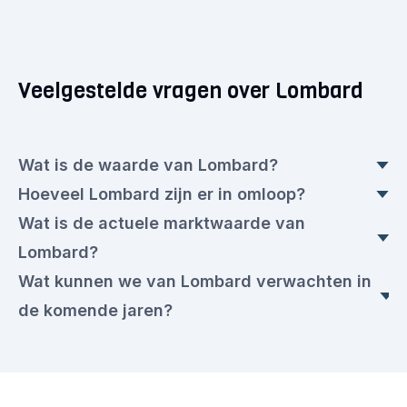
Veelgestelde vragen over Lombard
Wat is de waarde van Lombard?
Hoeveel Lombard zijn er in omloop?
De actuele Lombard koers is op dit moment
Wat is de actuele marktwaarde van
€ 0,0968 euro. Dit is een ▼ 1,66% daling ten
Vandaag zijn er 343.125.000 Lombard in
Lombard?
opzichte van gisteren.
omloop, met een actuele waarde van € 0,0968
Wat kunnen we van Lombard verwachten in
euro per stuk.
De actuele marktwaarde van vandaag is
de komende jaren?
€ 32.806.534,00 euro.
Lombard wordt door sommigen gezien als een
interessant project binnen de crypto-industrie.