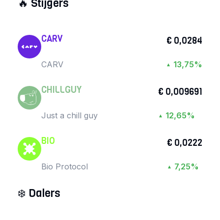
🔥
Stijgers
CARV
€ 0,0284
CARV
13,75%
▲
CHILLGUY
€ 0,009691
Just a chill guy
12,65%
▲
BIO
€ 0,0222
Bio Protocol
7,25%
▲
❄️
Dalers