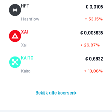
HFT
€ 0,0105
Hashflow
53,15%
▼
XAI
€ 0,005835
Xai
26,87%
▼
KAITO
€ 0,6832
Kaito
13,08%
▼
Bekijk alle koersen