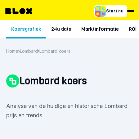
Start nu
Koersgrafiek
24u data
Marktinformatie
ROI
Home
Lombard
Lombard koers
Lombard koers
Analyse van de huidige en historische Lombard
prijs en trends.