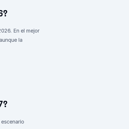
6?
026. En el mejor
 aunque la
7?
 escenario