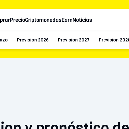
prar
Precio
Criptomonedas
Earn
Noticias
lazo
Prevision 2026
Prevision 2027
Prevision 202
ion y pronóstico de