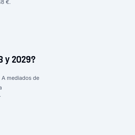
48 €.
8 y 2029?
. A mediados de
a
r