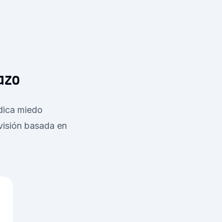
azo
ndica miedo
evisión basada en