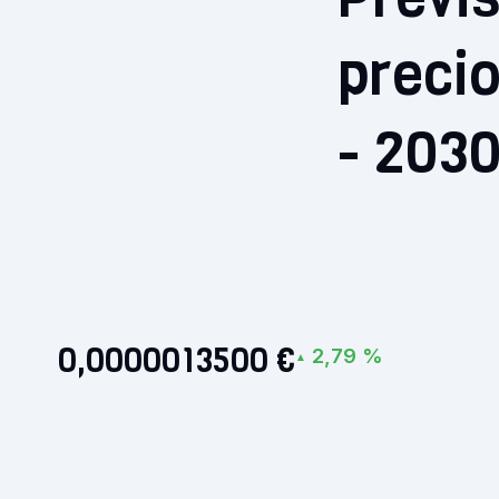
preci
- 203
0,0000013500 €
2,79 %
▲