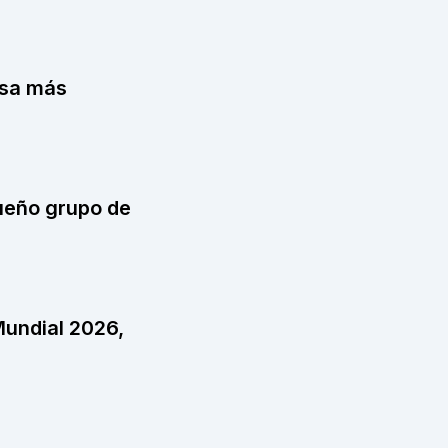
isa más
queño grupo de
Mundial 2026,