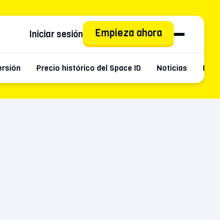
Empieza ahora
Iniciar sesión
ersión
Precio histórico del Space ID
Noticias
Mayo