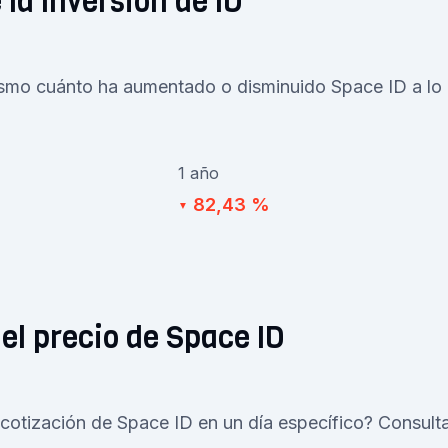
 la Inversión de ID
ismo cuánto ha aumentado o disminuido Space ID a lo l
1 año
82,43 %
▼
del precio de Space ID
 cotización de Space ID en un día específico? Consulta