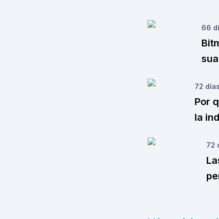
66 d
Bit
sua
72 día
Por 
la in
72 
La
pe