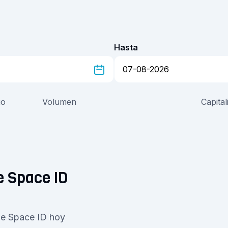
Hasta
io
Volumen
Capita
e Space ID
de Space ID hoy