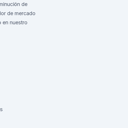
sminuciön de
alor de mercado
o en nuestro
as