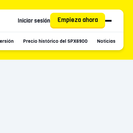
Empieza ahora
Iniciar sesión
versión
Precio histórico del SPX6900
Noticias
May