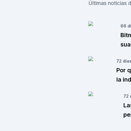
Últimas noticias
66 d
Bit
sua
72 día
Por 
la in
72 
La
pe