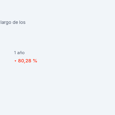
largo de los
1 año
80,28 %
▼