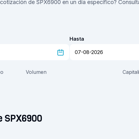
 cotización de SPX6900 en un día específico? Consulta
Hasta
io
Volumen
Capita
de SPX6900