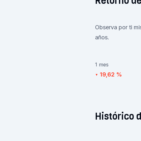
Retorno de
Observa por ti m
años.
1 mes
19,62 %
▼
Histórico 