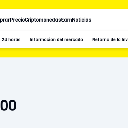
prar
Precio
Criptomonedas
Earn
Noticias
 24 horas
Información del mercado
Retorno de la In
900