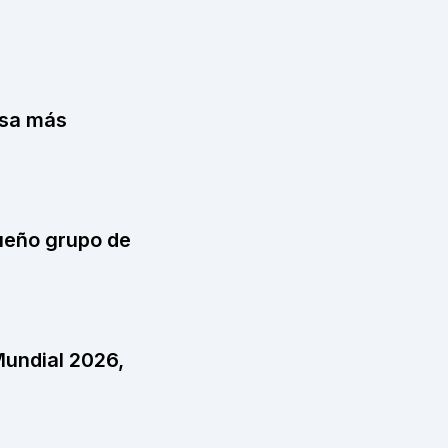
isa más
queño grupo de
Mundial 2026,