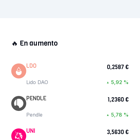
🔥
En aumento
LDO
0,2587 €
Lido DAO
5,92 %
▲
PENDLE
1,2360 €
Pendle
5,78 %
▲
UNI
3,5630 €