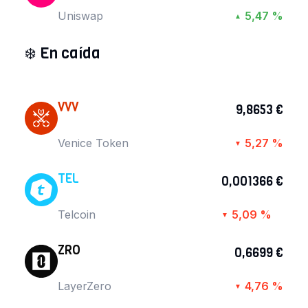
Uniswap
5,47 %
▲
❄️
En caída
VVV
9,8653 €
Venice Token
5,27 %
▼
TEL
0,001366 €
Telcoin
5,09 %
▼
ZRO
0,6699 €
LayerZero
4,76 %
▼