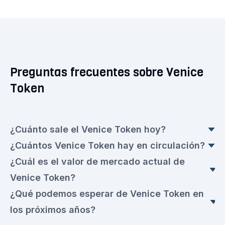
Preguntas frecuentes sobre Venice
Token
¿Cuánto sale el Venice Token hoy?
¿Cuántos Venice Token hay en circulación?
El precio actual de Venice Token es en este
¿Cuál es el valor de mercado actual de
momento de 9,8653 €. Se trata de un una
Hoy en día hay Venice Token 47.574.191,437 en
Venice Token?
disminuciön del ▼ 5,27 % por ciento con
circulación con un valor actual de 9,8653 € cada
¿Qué podemos esperar de Venice Token en
respecto a ayer.
uno.
El valor de mercado actual de hoy es de
los próximos años?
480.734.105,00 €.