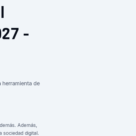
l
027 -
a herramienta de
s demás. Además,
sociedad digital.