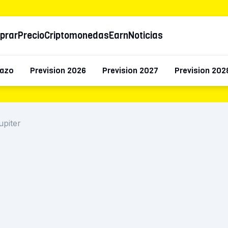
prar
Precio
Criptomonedas
Earn
Noticias
lazo
Prevision 2026
Prevision 2027
Prevision 202
upiter