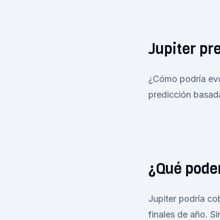
Jupiter pr
¿Cómo podría evo
predicción basada
¿Qué podem
Jupiter podría co
finales de año. S