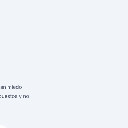
o
ejan miedo
upuestos y no