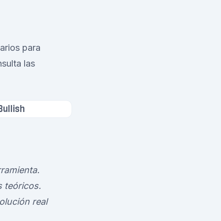
arios para
nsulta las
Bullish
rramienta.
 teóricos.
olución real