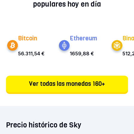
populares hoy en día
Bitcoin
Ethereum
Bin
56.311,54 €
1659,88 €
512,
Ver todas las monedas 160+
Precio histórico de Sky