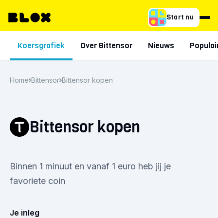
Start nu
Koersgrafiek
Over Bittensor
Nieuws
Populai
Home
Bittensor
Bittensor kopen
Bittensor kopen
Binnen 1 minuut en vanaf 1 euro heb jij je
favoriete coin
Je inleg