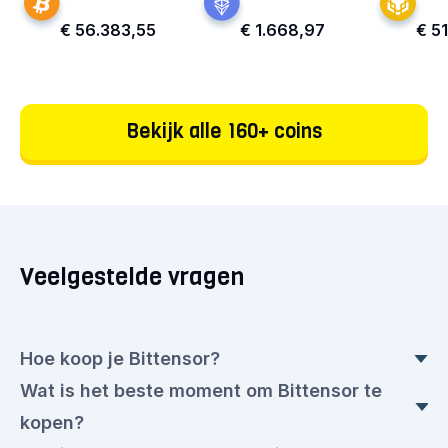
€ 56.383,55
€ 1.668,97
€ 51
Bekijk alle 160+ coins
Veelgestelde vragen
Hoe koop je Bittensor?
Wat is het beste moment om Bittensor te
Bittensor kopen is reuze eenvoudig bij BLOX. Om
kopen?
Bittensor te kopen, doorloop je de volgende