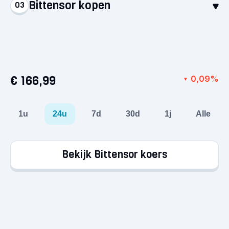
Bittensor kopen
03
Stort euro’s via een betaalmethode naar keuze.
Het geld staat direct op je account, klaar voor je
Selecteer Bittensor en koop voor minimaal €1. Zo
eerste aankoop!
simpel is het: je hebt nu je eerste crypto in
handen.
€ 166,99
0,09%
▼
1u
24u
7d
30d
1j
Alle
Bekijk Bittensor koers