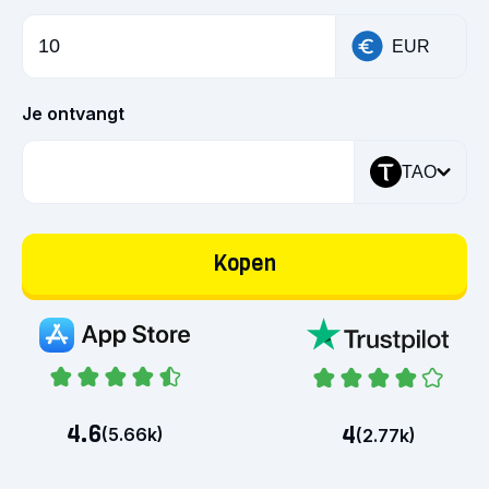
EUR
Je ontvangt
TAO
Kopen
4.6
4
(
5.66k
)
(
2.77k
)