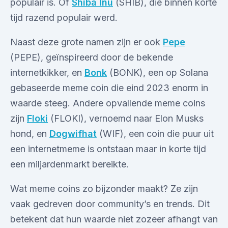
populair is. Of
Shiba Inu
(SHIB), die binnen korte
tijd razend populair werd.
Naast deze grote namen zijn er ook
Pepe
(PEPE), geïnspireerd door de bekende
internetkikker, en
Bonk
(BONK), een op Solana
gebaseerde meme coin die eind 2023 enorm in
waarde steeg. Andere opvallende meme coins
zijn
Floki
(FLOKI), vernoemd naar Elon Musks
hond, en
Dogwifhat
(WIF), een coin die puur uit
een internetmeme is ontstaan maar in korte tijd
een miljardenmarkt bereikte.
Wat meme coins zo bijzonder maakt? Ze zijn
vaak gedreven door community’s en trends. Dit
betekent dat hun waarde niet zozeer afhangt van