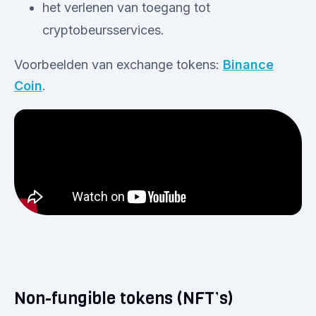
het verlenen van toegang tot
cryptobeursservices.
Voorbeelden van exchange tokens:
Binance
Coin
.
Non-fungible tokens (NFT’s)