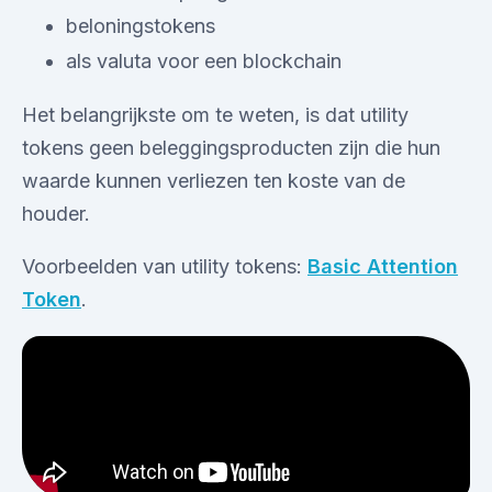
beloningstokens
als valuta voor een blockchain
Het belangrijkste om te weten, is dat utility
tokens geen beleggingsproducten zijn die hun
waarde kunnen verliezen ten koste van de
houder.
Voorbeelden van utility tokens:
Basic Attention
Token
.