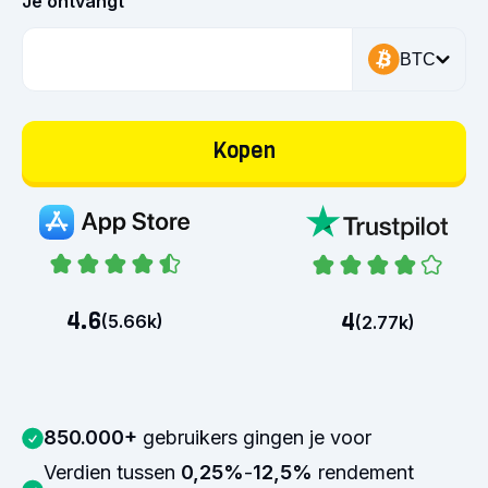
Je ontvangt
BTC
Kopen
4.6
4
(
5.66k
)
(
2.77k
)
850.000+
gebruikers gingen je voor
Verdien tussen
0,25%
-
12,5%
rendement