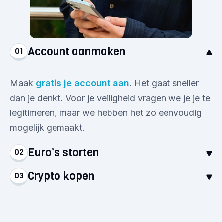
Account aanmaken
01
Maak
gratis je account aan
. Het gaat sneller
dan je denkt. Voor je veiligheid vragen we je je te
legitimeren, maar we hebben het zo eenvoudig
mogelijk gemaakt.
Euro’s storten
02
Crypto kopen
03
Stort euro’s via een betaalmethode naar keuze.
Het geld staat direct op je account, klaar voor je
Selecteer je favoriete crypto en koop voor
eerste aankoop!