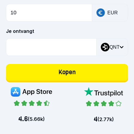
EUR
Je ontvangt
QNT
Kopen
4.6
4
(
5.66k
)
(
2.77k
)