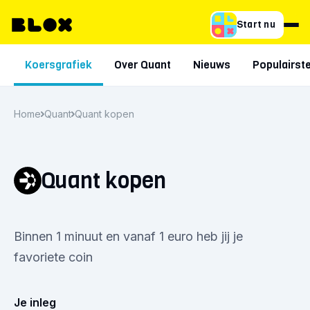
Start nu
Koersgrafiek
Over Quant
Nieuws
Populairste
Home
Quant
Quant kopen
Quant kopen
Binnen 1 minuut en vanaf 1 euro heb jij je
favoriete coin
Je inleg