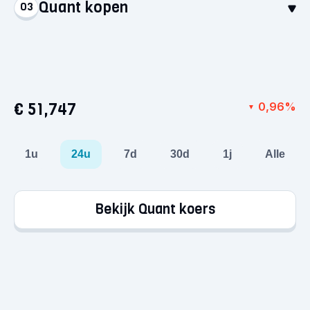
Quant kopen
03
Stort euro’s via een betaalmethode naar keuze.
Het geld staat direct op je account, klaar voor je
Selecteer Quant en koop voor minimaal €1. Zo
eerste aankoop!
simpel is het: je hebt nu je eerste crypto in
handen.
€ 51,747
0,96%
▼
1u
24u
7d
30d
1j
Alle
Bekijk Quant koers