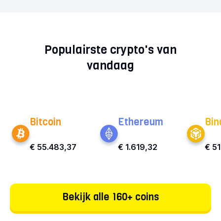
Populairste crypto's van
vandaag
Bitcoin
Ethereum
Bin
€ 55.483,37
€ 1.619,32
€ 5
Bekijk alle 160+ coins