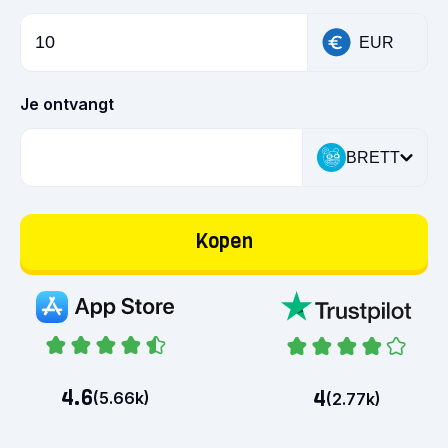
EUR
Je ontvangt
BRETT
Kopen
4.6
4
(
5.66k
)
(
2.77k
)