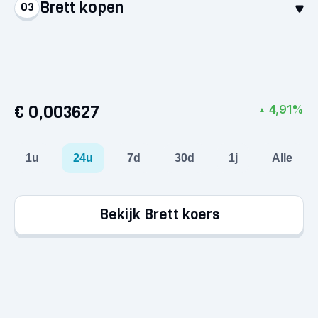
Brett kopen
03
Stort euro’s via een betaalmethode naar keuze.
Het geld staat direct op je account, klaar voor je
Selecteer Brett en koop voor minimaal €1. Zo
eerste aankoop!
simpel is het: je hebt nu je eerste crypto in
handen.
€ 0,003627
4,91%
▲
1u
24u
7d
30d
1j
Alle
Bekijk Brett koers