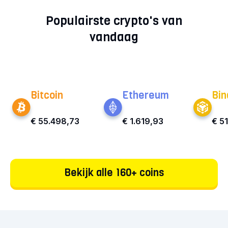
Populairste crypto's van
vandaag
Bitcoin
Ethereum
Bin
€ 55.498,73
€ 1.619,93
€ 5
Bekijk alle 160+ coins