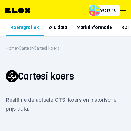
Start nu
Koersgrafiek
24u data
Marktinformatie
ROI
Home
Cartesi
Cartesi koers
Cartesi koers
Realtime de actuele CTSI koers en historische
prijs data.