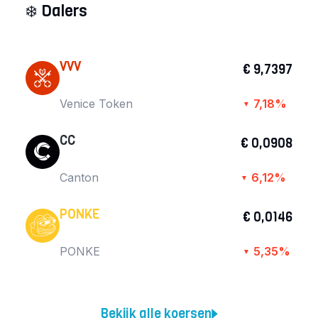
❄️
Dalers
VVV
€ 9,7397
Venice Token
7,18%
▼
CC
€ 0,0908
Canton
6,12%
▼
PONKE
€ 0,0146
PONKE
5,35%
▼
Bekijk alle koersen