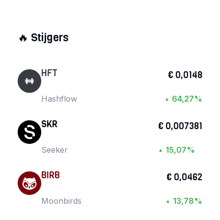
🔥
Stijgers
HFT
€ 0,0148
Hashflow
64,27%
▲
SKR
€ 0,007381
Seeker
15,07%
▲
BIRB
€ 0,0462
Moonbirds
13,78%
▲