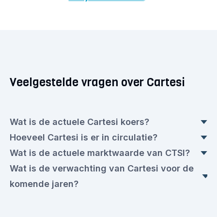
Veelgestelde vragen over Cartesi
Wat is de actuele Cartesi koers?
Hoeveel Cartesi is er in circulatie?
De realtime Cartesi prijs is op dit moment
Wat is de actuele marktwaarde van CTSI?
€ 0,0187. Ten opzichte van gisteren is dit een
Op dit moment zijn er 931.866.431,79 aan Cartesi
Wat is de verwachting van Cartesi voor de
stijging van ▲ 0,81%.
in roulatie. 1 Cartesi vertegenwoordigt op dit
De actuele marktwaarde van vandaag is
komende jaren?
moment een waarde van € 0,0187.
€ 17.260.612,00.
Cartesi wordt gezien als een veelbesproken