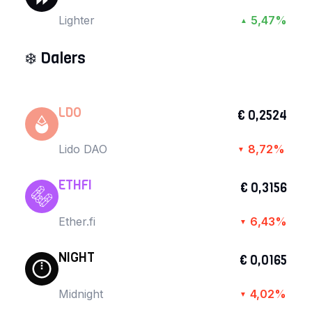
Lighter
5,47%
▲
❄️
Dalers
LDO
€ 0,2524
Lido DAO
8,72%
▼
ETHFI
€ 0,3156
Ether.fi
6,43%
▼
NIGHT
€ 0,0165
Midnight
4,02%
▼