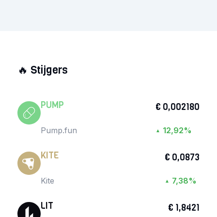
🔥
Stijgers
PUMP
€ 0,002180
Pump.fun
12,92%
▲
KITE
€ 0,0873
Kite
7,38%
▲
LIT
€ 1,8421