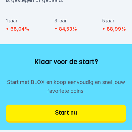
is gestegen of gedaald.
1 jaar
3 jaar
5 jaar
68,04%
84,53%
88,99%
▼
▼
▼
Klaar voor de start?
Start met BLOX en koop eenvoudig en snel jouw
favoriete coins.
Start nu