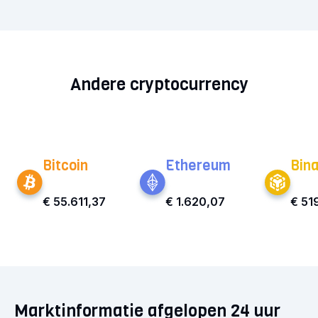
Andere cryptocurrency
Bitcoin
Ethereum
Bin
€ 55.611,37
€ 1.620,07
€ 51
Marktinformatie afgelopen 24 uur