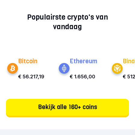
Populairste crypto's van
vandaag
Bitcoin
Ethereum
Bina
€ 56.217,19
€ 1.656,00
€ 512
Bekijk alle 160+ coins