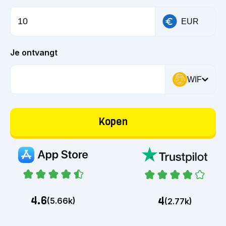
EUR
Je ontvangt
WIF
Kopen
4.6
4
(
5.66k
)
(
2.77k
)