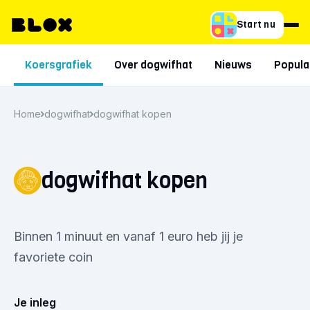
Start nu
Koersgrafiek
Over dogwifhat
Nieuws
Popula
Home
dogwifhat
dogwifhat kopen
dogwifhat kopen
Binnen 1 minuut en vanaf 1 euro heb jij je
favoriete coin
Je inleg