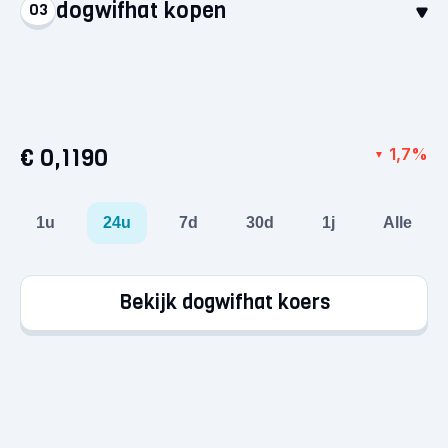
dogwifhat kopen
03
Stort euro’s via een betaalmethode naar keuze.
Het geld staat direct op je account, klaar voor je
Selecteer dogwifhat en koop voor minimaal €1.
eerste aankoop!
Zo simpel is het: je hebt nu je eerste crypto in
handen.
€ 0,1190
1,7%
▼
1u
24u
7d
30d
1j
Alle
Bekijk dogwifhat koers