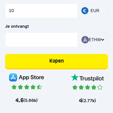
EUR
Je ontvangt
ETHW
Kopen
4.6
4
(
5.66k
)
(
2.77k
)