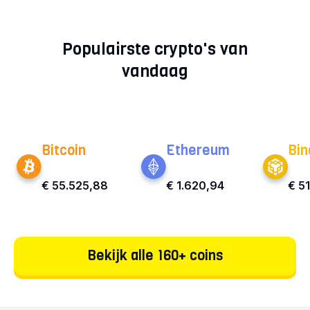
Populairste crypto's van
vandaag
Bitcoin
Ethereum
Bin
€ 55.525,88
€ 1.620,94
€ 5
Bekijk alle 160+ coins