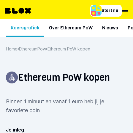
Start nu
Koersgrafiek
Over Ethereum PoW
Nieuws
Po
Home
EthereumPow
Ethereum PoW kopen
Ethereum PoW kopen
Binnen 1 minuut en vanaf 1 euro heb jij je
favoriete coin
Je inleg