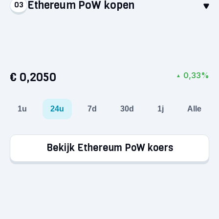
Ethereum PoW kopen
03
Stort euro’s via een betaalmethode naar keuze.
Het geld staat direct op je account, klaar voor je
Selecteer Ethereum PoW en koop voor minimaal
eerste aankoop!
€1. Zo simpel is het: je hebt nu je eerste crypto in
handen.
€ 0,2050
0,33%
▲
1u
24u
7d
30d
1j
Alle
Bekijk Ethereum PoW koers