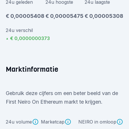
24u geleden
24u hoogste
24u laagste
€ 0,00005408
€ 0,00005475
€ 0,00005308
24u verschil
€ 0,0000000373
▲
Marktinformatie
Gebruik deze cijfers om een beter beeld van de
First Neiro On Ethereum markt te krijgen.
24u volume
Marketcap
NEIRO in omloop