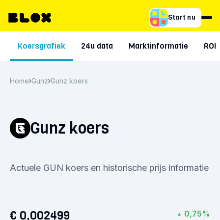
Start nu
Koersgrafiek
24u data
Marktinformatie
ROI
Home
Gunz
Gunz koers
Gunz koers
Actuele GUN koers en historische prijs informatie
€ 0,002499
0,75%
▲