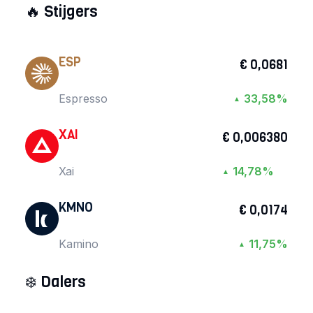
🔥
Stijgers
ESP
€ 0,0681
Espresso
33,58%
▲
XAI
€ 0,006380
Xai
14,78%
▲
KMNO
€ 0,0174
Kamino
11,75%
▲
❄️
Dalers