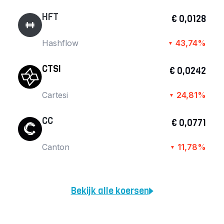
HFT
€ 0,0128
Hashflow
43,74%
▼
CTSI
€ 0,0242
Cartesi
24,81%
▼
CC
€ 0,0771
Canton
11,78%
▼
Bekijk alle koersen