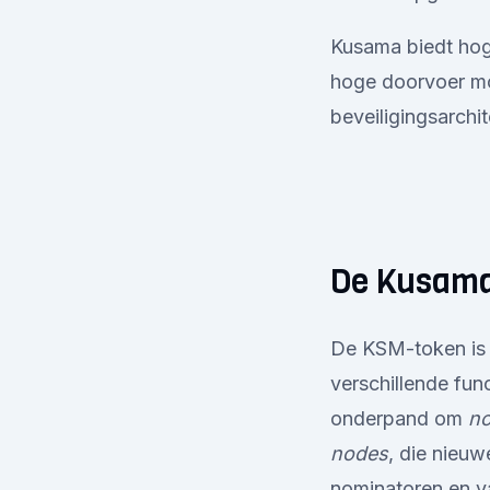
Kusama biedt hoge
hoge doorvoer mo
beveiligingsarch
De Kusam
De KSM-token is 
verschillende fun
onderpand om
no
nodes
, die nieuw
nominatoren en v