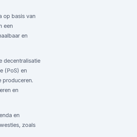
a op basis van
m een
haalbaar en
 decentralisatie
ke (PoS) en
e produceren.
eren en
renda en
westies, zoals