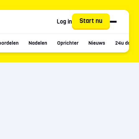
Start nu
Log in
oordelen
Nadelen
Oprichter
Nieuws
24u data