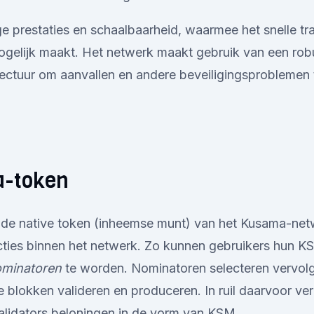
 prestaties en schaalbaarheid, waarmee het snelle tr
gelijk maakt. Het netwerk maakt gebruik van een rob
itectuur om aanvallen en andere beveiligingsproblemen
a-token
de native token (inheemse munt) van het Kusama-net
cties binnen het netwerk. Zo kunnen gebruikers hun KS
minatoren
te worden. Nominatoren selecteren vervo
e blokken valideren en produceren. In ruil daarvoor ve
alidators beloningen in de vorm van KSM.