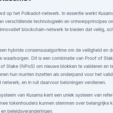
d op het Polkadot-netwerk. In essentie werkt Kusam
an verschillende technologieën en ontwerpprincipes o
innovatief blockchain-netwerk te bieden dat veilig, sc
en hybride consensusalgoritme om de veiligheid en de
e waarborgen. Dit is een combinatie van Proof of Sta
of Stake (NPoS) om nieuwe blokken te valideren en t
en hun munten inzetten als onderpand voor het valid
t netwerk, en in ruil daarvoor beloningen verdienen.
ysteem van Kusama kent een uniek systeem van refe
rmee tokenhouders kunnen stemmen over belangrijke k
en beleidsveranderingen.