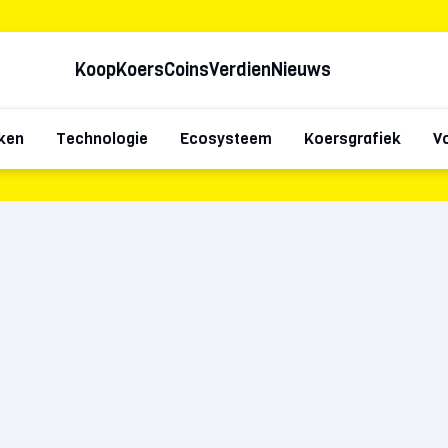
Koop
Koers
Coins
Verdien
Nieuws
ken
Technologie
Ecosysteem
Koersgrafiek
V