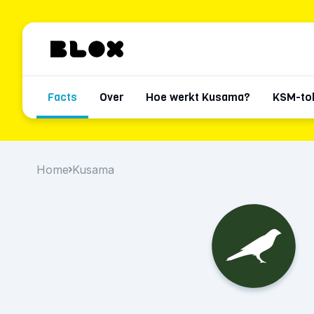
Facts
Over
Hoe werkt Kusama?
KSM-to
Home
Kusama