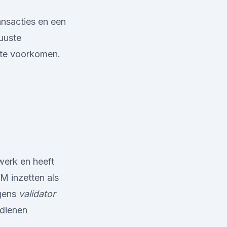
ansacties en een
uuste
 te voorkomen.
werk en heeft
M inzetten als
lgens
validator
rdienen