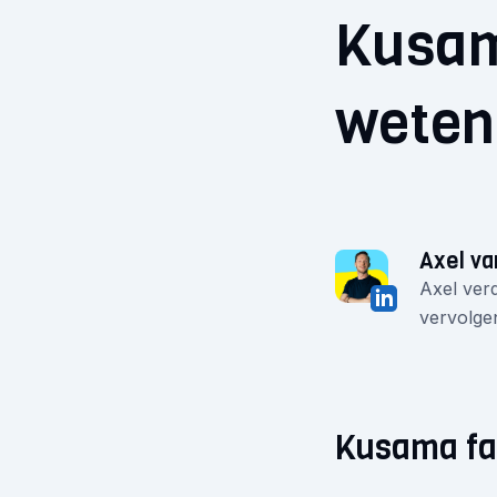
Kusam
weten
Axel va
Axel verd
vervolgen
Kusama fa