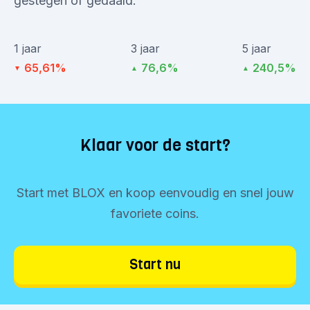
gestegen of gedaald.
1 jaar
3 jaar
5 jaar
65,61%
76,6%
240,5%
▼
▲
▲
Klaar voor de start?
Start met BLOX en koop eenvoudig en snel jouw
favoriete coins.
Start nu