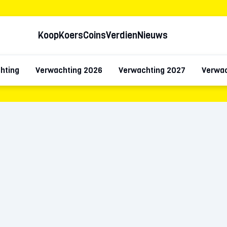
Koop
Koers
Coins
Verdien
Nieuws
hting
Verwachting 2026
Verwachting 2027
Verwac