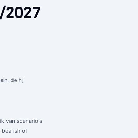
6/2027
in, die hij
k van scenario’s
 bearish of