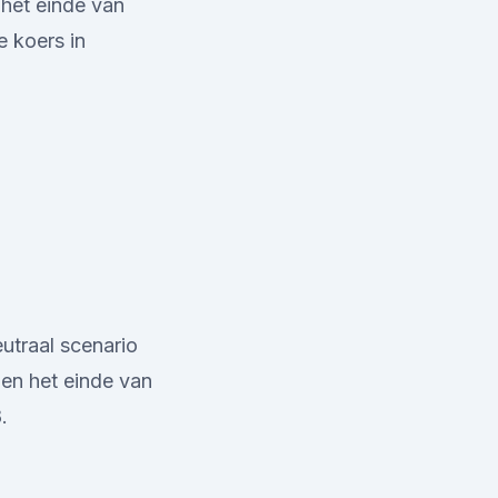
 het einde van
 koers in
utraal scenario
gen het einde van
.