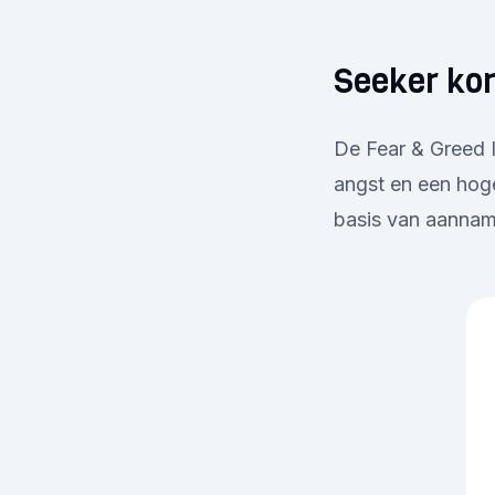
Seeker ko
De Fear & Greed I
angst en een hoge
basis van aanname