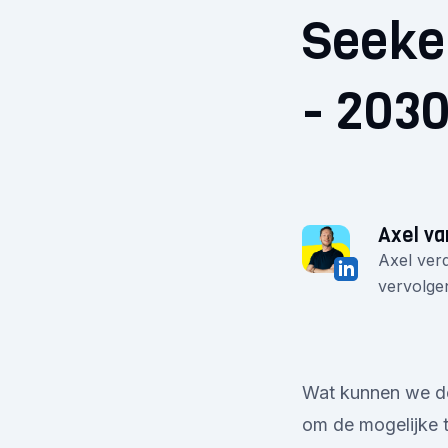
Seeke
- 203
Axel va
Axel verd
vervolgen
Wat kunnen we de
om de mogelijke t