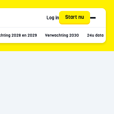
Start nu
Log in
hting 2028 en 2029
Verwachting 2030
24u data
M