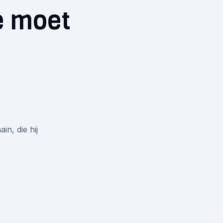
je moet
in, die hij