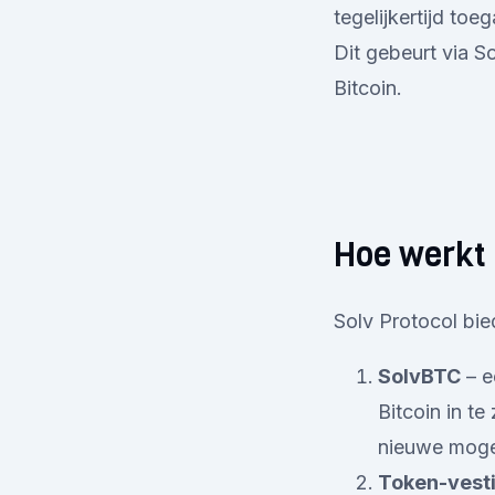
tegelijkertijd toe
Dit gebeurt via S
Bitcoin.
Hoe werkt 
Solv Protocol bie
SolvBTC
– e
Bitcoin in t
nieuwe mogel
Token-vest