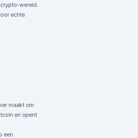
e crypto-wereld.
door echte
jker maakt om
itcoin en opent
p een