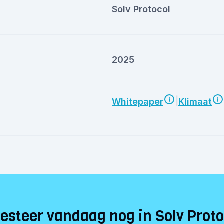
Solv Protocol
2025
|
Whitepaper
Klimaat
vesteer vandaag nog in Solv Proto