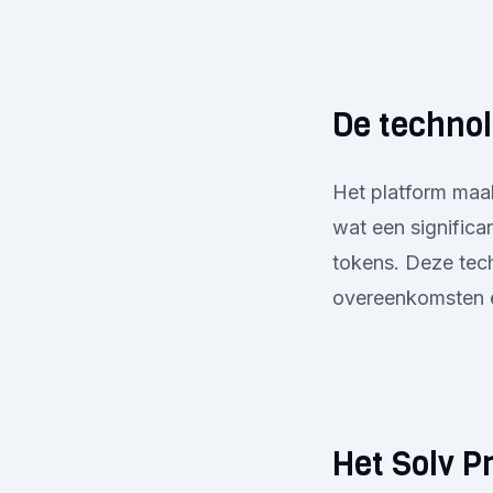
De technol
Het platform maa
wat een significa
tokens. Deze techn
overeenkomsten en
Het Solv P