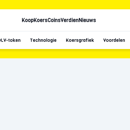
Koop
Koers
Coins
Verdien
Nieuws
LV-token
Technologie
Koersgrafiek
Voordelen