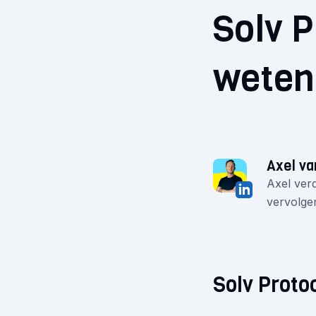
Solv P
weten
Axel va
Axel verd
vervolgen
Solv Proto