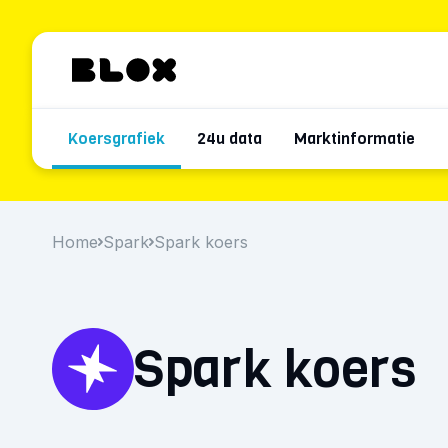
Koersgrafiek
24u data
Marktinformatie
Home
Spark
Spark koers
Spark koers