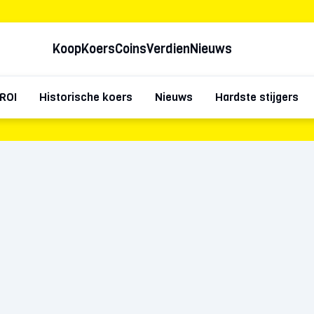
Koop
Koers
Coins
Verdien
Nieuws
ROI
Historische koers
Nieuws
Hardste stijgers