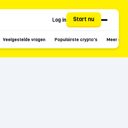
Start nu
Log in
Veelgestelde vragen
Populairste crypto's
Meer over