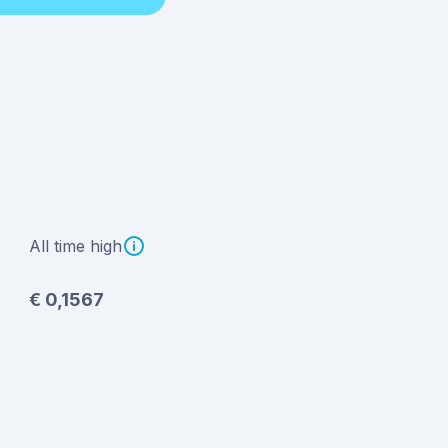
All time high
€ 0,1567