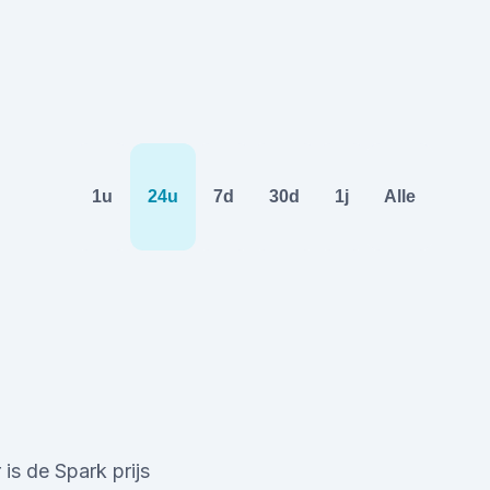
1u
24u
7d
30d
1j
Alle
is de Spark prijs