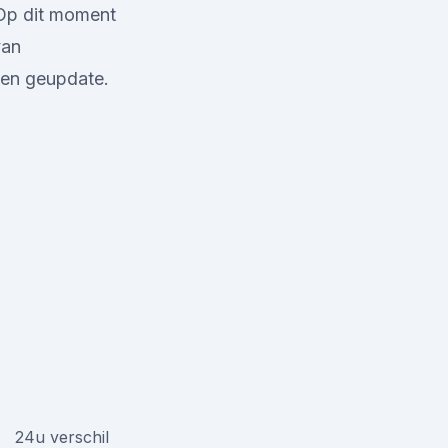
 Op dit moment
van
ken geupdate.
24u verschil