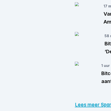
17 
Van
Am
58 
Bi
‘D
1 uur
Bitc
aan
Lees meer Spar