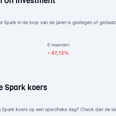
n On Investment
el Spark in de loop van de jaren is gestegen of gedaald
6 maanden
47,72%
▼
e Spark koers
 Spark koers op een specifieke dag? Check dan de tab