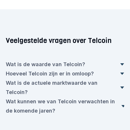
Veelgestelde vragen over Telcoin
Wat is de waarde van Telcoin?
Hoeveel Telcoin zijn er in omloop?
De actuele Telcoin koers is op dit moment
Wat is de actuele marktwaarde van
€ 0,001281 euro. Dit is een ▼ 2,55% daling ten
Vandaag zijn er 95.077.236.366,71 Telcoin in
Telcoin?
opzichte van gisteren.
omloop, met een actuele waarde van € 0,001281
Wat kunnen we van Telcoin verwachten in
euro per stuk.
De actuele marktwaarde van vandaag is
de komende jaren?
€ 130.245.116,00 euro.
Telcoin wordt door sommigen gezien als een