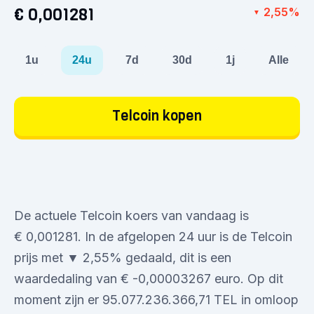
€ 0,001281
2,55%
▼
1u
24u
7d
30d
1j
Alle
Telcoin kopen
De actuele Telcoin koers van vandaag is
€ 0,001281. In de afgelopen 24 uur is de Telcoin
prijs met ▼ 2,55% gedaald, dit is een
waardedaling van € -0,00003267 euro. Op dit
moment zijn er 95.077.236.366,71 TEL in omloop