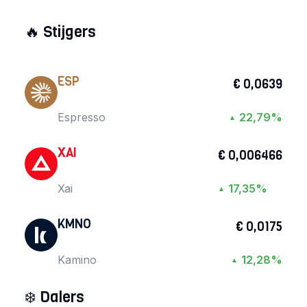
🔥
Stijgers
ESP
€ 0,0639
Espresso
22,79%
▲
XAI
€ 0,006466
Xai
17,35%
▲
KMNO
€ 0,0175
Kamino
12,28%
▲
❄️
Dalers