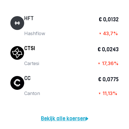
HFT
€ 0,0132
Hashflow
43,7%
▼
CTSI
€ 0,0243
Cartesi
17,36%
▼
CC
€ 0,0775
Canton
11,13%
▼
Bekijk alle koersen