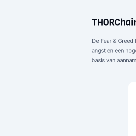
THORChain
De Fear & Greed I
angst en een hoge
basis van aanname