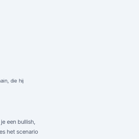
in, die hij
e een bullish,
ies het scenario