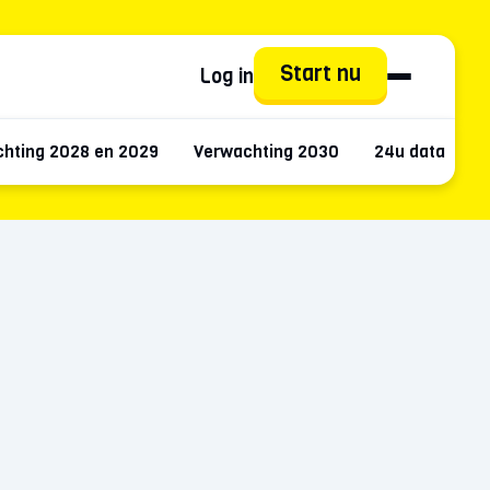
Start nu
Log in
hting 2028 en 2029
Verwachting 2030
24u data
M