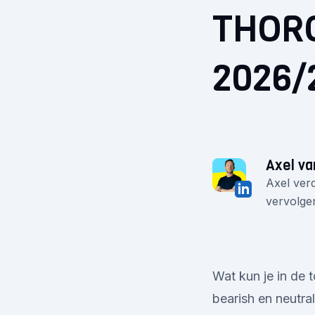
THORC
2026/
Axel va
Axel verd
vervolgen
Wat kun je in de
bearish en neutra