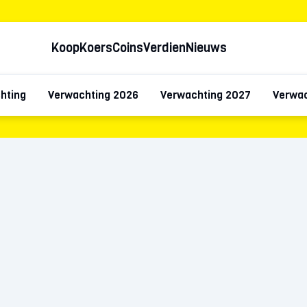
Koop
Koers
Coins
Verdien
Nieuws
hting
Verwachting 2026
Verwachting 2027
Verwac