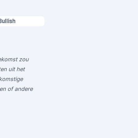
Bullish
oekomst zou
en uit het
ekomstige
en of andere