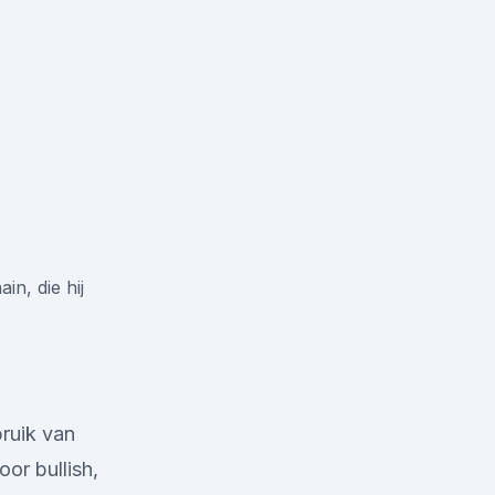
in, die hij
ruik van
or bullish,