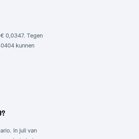
n € 0,0347. Tegen
 0,0404 kunnen
9?
io. In juli van