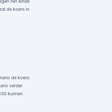
egen het einde
al de koers in
nario de koers
ario verder
2030 kunnen