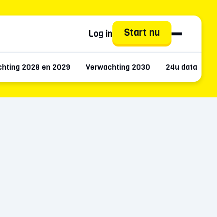
Start nu
Log in
hting 2028 en 2029
Verwachting 2030
24u data
M