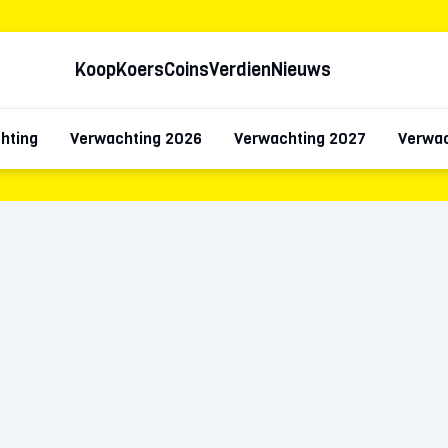
Koop
Koers
Coins
Verdien
Nieuws
hting
Verwachting 2026
Verwachting 2027
Verwac