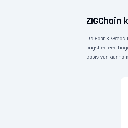
ZIGChain k
De Fear & Greed I
angst en een hoge
basis van aanname