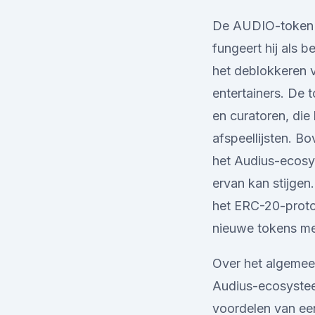
De AUDIO-token h
fungeert hij als 
het deblokkeren v
entertainers. De 
en curatoren, die
afspeellijsten. B
het Audius-ecosy
ervan kan stijge
het ERC-20-protoc
nieuwe tokens me
Over het algemee
Audius-ecosystee
voordelen van ee