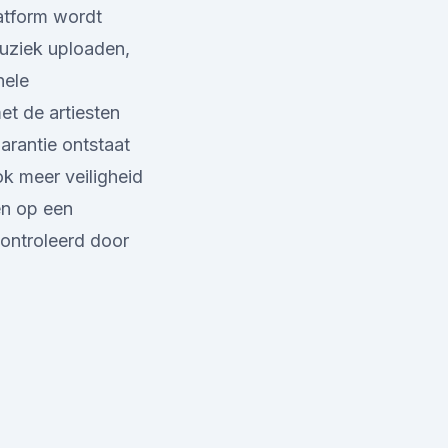
atform wordt
muziek uploaden,
nele
t de artiesten
arantie ontstaat
ok meer veiligheid
en op een
ontroleerd door