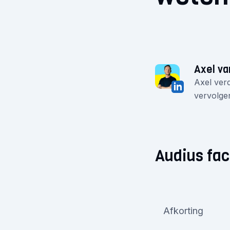
Axel va
Axel verd
vervolgen
Audius fac
Afkorting