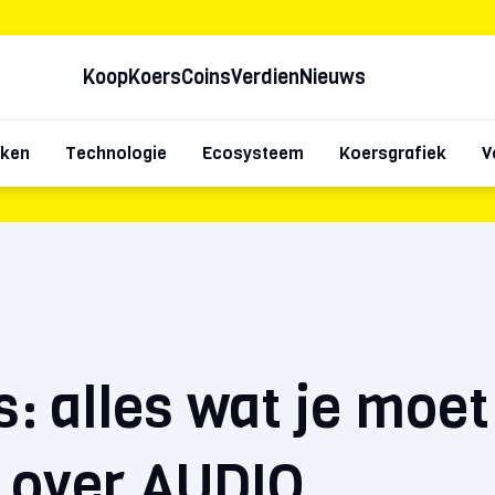
Koop
Koers
Coins
Verdien
Nieuws
oken
Technologie
Ecosysteem
Koersgrafiek
V
: alles wat je moet
 over AUDIO