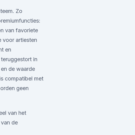
steem. Zo
 premiumfuncties:
n van favoriete
 voor artiesten
nt en
 teruggestort in
t en de waarde
is compatibel met
 worden geen
el van het
 van de