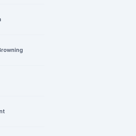
m
 Browning
nt