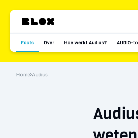
Facts
Over
Hoe werkt Audius?
AUDIO-t
Home
Audius
Audius
weten