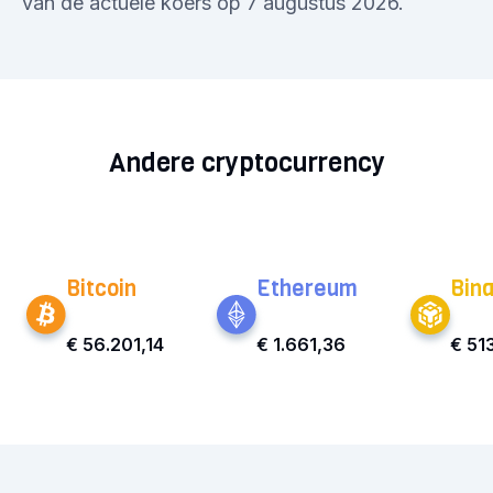
van de actuele koers op 7 augustus 2026.
Andere cryptocurrency
Bitcoin
Ethereum
Bin
€ 56.201,14
€ 1.661,36
€ 51