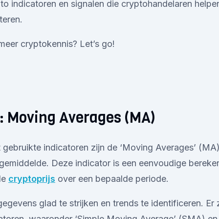
pto indicatoren en signalen die cryptohandelaren help
teren.
 meer cryptokennis? Let’s go!
1: Moving Averages (MA)
gebruikte indicatoren zijn de ‘Moving Averages’ (MA)
 gemiddelde. Deze indicator is een eenvoudige bereke
de
cryptoprijs
over een bepaalde periode.
egevens glad te strijken en trends te identificeren. Er 
atoren, waaronder ‘Simple Moving Average’ (SMA) en 