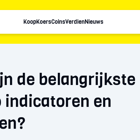
Koop
Koers
Coins
Verdien
Nieuws
jn de belangrijkste
 indicatoren en
len?