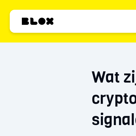
Wat zi
crypto
signa