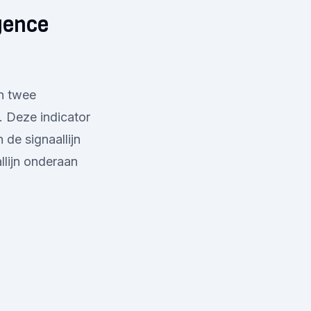
gence
n twee
. Deze indicator
 de signaallijn
llijn onderaan