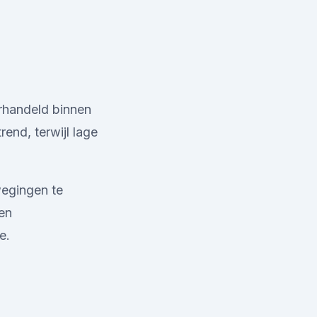
rhandeld binnen
end, terwijl lage
wegingen te
een
e.