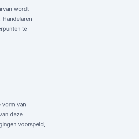
arvan wordt
. Handelaren
erpunten te
de vorm van
e van deze
gingen voorspeld,