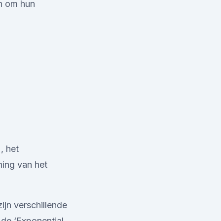
en om hun
, het
ning van het
zijn verschillende
de ‘Exponential