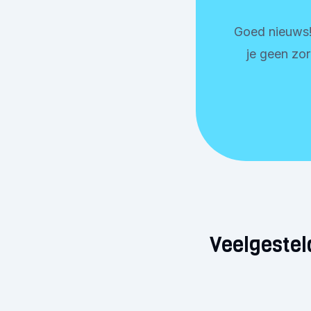
Goed nieuws!
je geen zor
Veelgestel