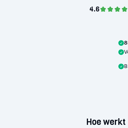
4.6
8
V
B
Hoe werkt