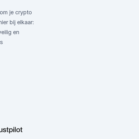
rom je crypto
er bij elkaar:
eilig en
is