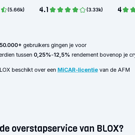
4.1
4
(
5.66k
)
(
3.33k
)
50.000+
gebruikers gingen je voor
erdien tussen
0,25%
-
12,5%
rendement bovenop je cr
LOX beschikt over een
MiCAR-licentie
van de AFM
 de overstapservice van BLOX?