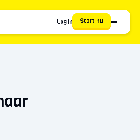
Start nu
Log in
naar