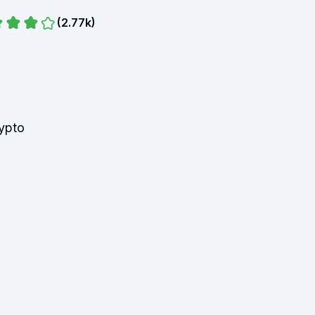
(
2.77k
)
ypto