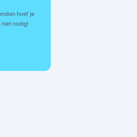
ndien hoef je
 niet nodig!