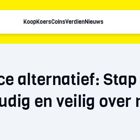
Koop
Koers
Coins
Verdien
Nieuws
e alternatief: Stap
dig en veilig over 