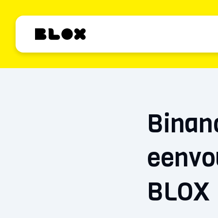
Binanc
eenvou
BLOX