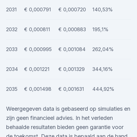
2031
€ 0,000791
€ 0,000720
140,53%
2032
€ 0,000811
€ 0,000883
195,1%
2033
€ 0,000995
€ 0,001084
262,04%
2034
€ 0,001221
€ 0,001329
344,16%
2035
€ 0,001498
€ 0,001631
444,92%
Weergegeven data is gebaseerd op simulaties en
zijn geen financieel advies. In het verleden
behaalde resultaten bieden geen garantie voor
de toekomst. Deze data is bepaald aan de hand