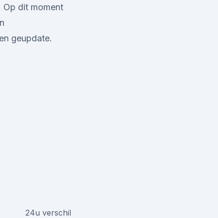
. Op dit moment
an
ken geupdate.
24u verschil