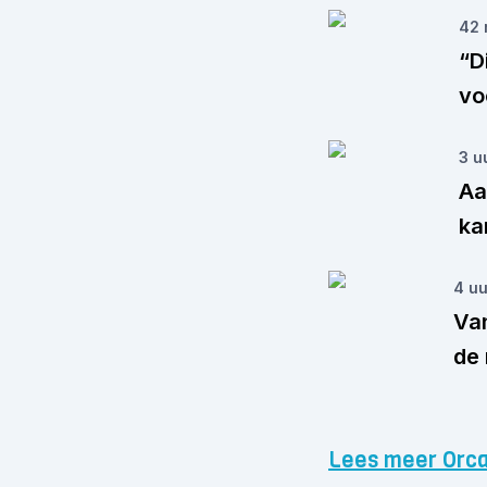
42 
“D
vo
3 u
Aa
ka
4 uu
Van
de
Lees meer Orca