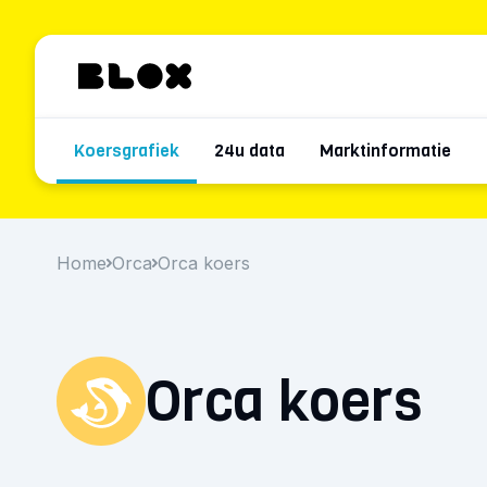
Koersgrafiek
24u data
Marktinformatie
Home
Orca
Orca koers
Orca koers