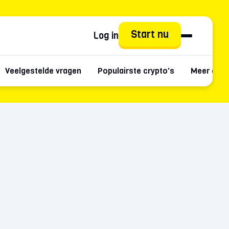
Start nu
Log in
Veelgestelde vragen
Populairste crypto's
Meer over