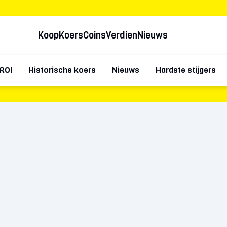
Koop
Koers
Coins
Verdien
Nieuws
ROI
Historische koers
Nieuws
Hardste stijgers