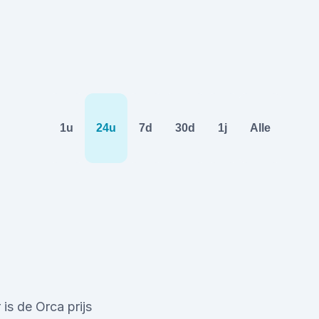
1u
24u
7d
30d
1j
Alle
is de Orca prijs