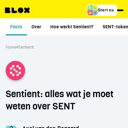
Start nu
Facts
Over
Hoe werkt Sentient?
SENT-toke
Home
Sentient
Sentient: alles wat je moet
weten over SENT