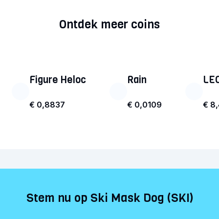
Ontdek meer coins
Figure Heloc
Rain
LE
€ 0,8837
€ 0,0109
€ 8
Stem nu op Ski Mask Dog (SKI)