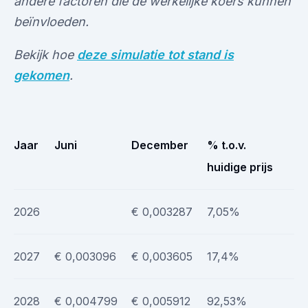
andere factoren die de werkelijke koers kunnen
beïnvloeden.
Bekijk hoe
deze simulatie tot stand is
gekomen
.
Jaar
Juni
December
% t.o.v.
huidige prijs
2026
€ 0,003287
7,05%
2027
€ 0,003096
€ 0,003605
17,4%
2028
€ 0,004799
€ 0,005912
92,53%