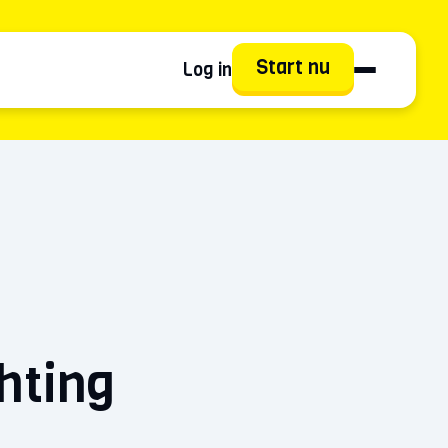
Start nu
Log in
hting