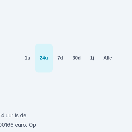
1u
24u
7d
30d
1j
Alle
4 uur is de
000166 euro. Op