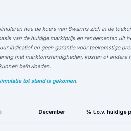
e simuleren hoe de koers van Swarms zich in de toek
basis van de huidige marktprijs en rendementen uit h
uur indicatief en geen garantie voor toekomstige pres
ening met marktomstandigheden, kosten of andere f
 kunnen beïnvloeden.
imulatie tot stand is gekomen
.
i
December
% t.o.v. huidige p