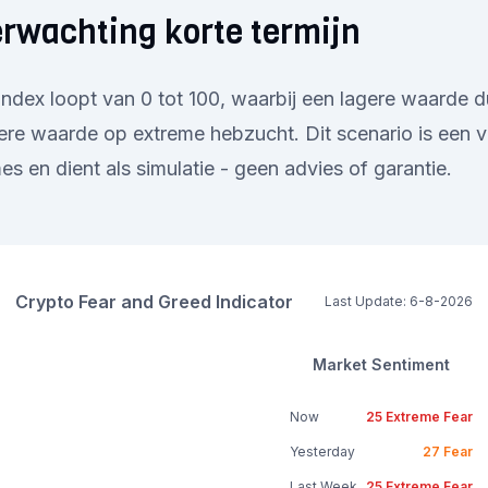
rwachting korte termijn
ndex loopt van 0 tot 100, waarbij een lagere waarde d
re waarde op extreme hebzucht. Dit scenario is een v
s en dient als simulatie - geen advies of garantie.
Crypto Fear and Greed Indicator
Last Update:
6-8-2026
Market Sentiment
Now
25
Extreme Fear
Yesterday
27
Fear
Last Week
25
Extreme Fear