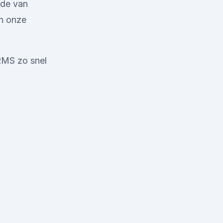
rde van
in onze
RMS zo snel