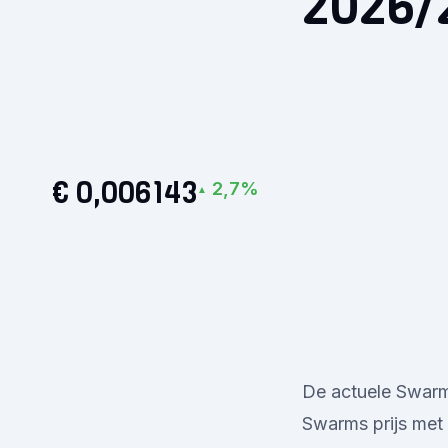
2026/
€ 0,006143
2,7%
▲
De actuele Swarm
Swarms prijs met