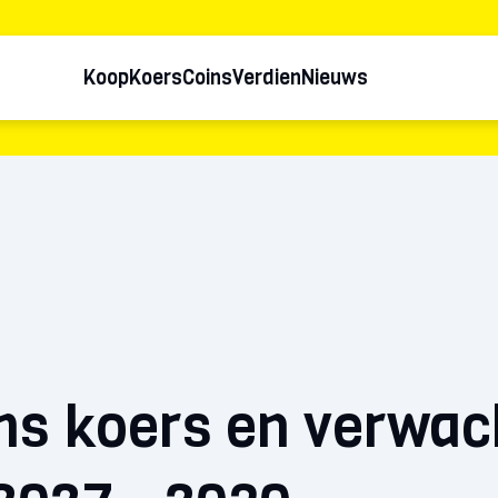
Koop
Koers
Coins
Verdien
Nieuws
s koers en verwac