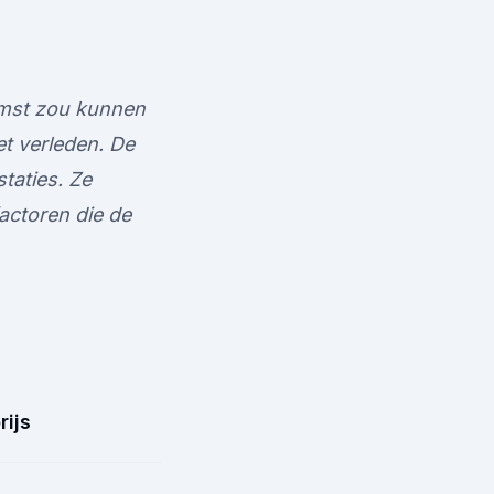
omst zou kunnen
et verleden. De
taties. Ze
actoren die de
rijs